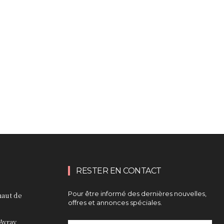
RESTER EN CONTACT
Pour être informé des dernières nouvelles,
haut de
offres et annonces spéciales.
Avray