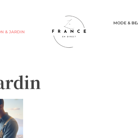
MODE & BE
N & JARDIN
ardin