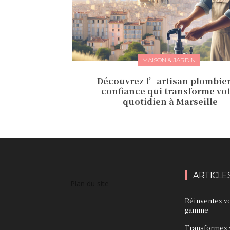
MAISON & JARDIN
Découvrez l’artisan plombier
confiance qui transforme vo
quotidien à Marseille
ARTICLE
Plan du site
Réinventez vo
gamme
Transformez v