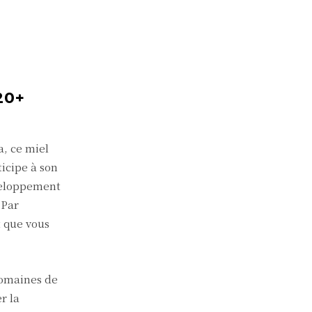
20+
a, ce miel
icipe à son
éveloppement
 Par
t que vous
domaines de
r la