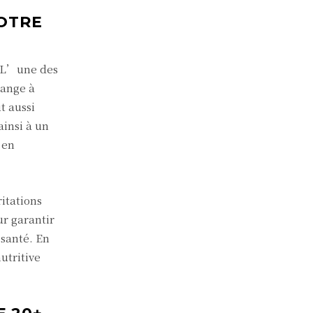
OTRE
. L’une des
lange à
t aussi
ainsi à un
 en
itations
ur garantir
 santé. En
utritive