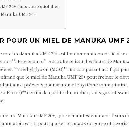
MF 20+ dans votre quotidien
de Manuka UMF 20+
R POUR UN MIEL DE MANUKA UMF 
 le miel de Manuka UMF 20+ est fondamentalement lié à ses
ennes**. Provenant d’Australie et issu des fleurs de Manuk
vée en **méthylglyoxal (MGO)**, un composant actif qui part
t confirmé que le miel de Manuka UMF 20+ peut freiner le d
ndant ainsi précieux pour soutenir le système immunitaire.
a Factor)** certifie la qualité du produit, vous garantissan
ue.
u miel de Manuka UMF 20+, qui se manifestent dans divers 
flammatoires**, il peut apaiser les maux de gorge et favorise