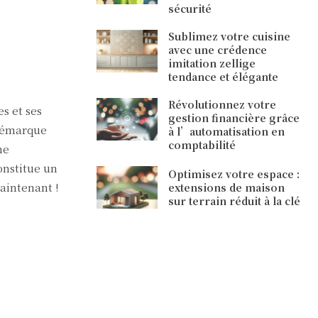
sécurité
Sublimez votre cuisine
avec une crédence
imitation zellige
tendance et élégante
Révolutionnez votre
s et ses
gestion financière grâce
 démarque
à l’automatisation en
comptabilité
me
onstitue un
Optimisez votre espace :
aintenant !
extensions de maison
sur terrain réduit à la clé