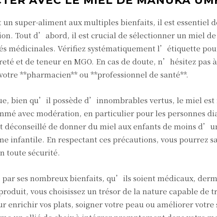
TER AVEC LE MIEL DE MANUKA UM
un super-aliment aux multiples bienfaits, il est essentiel 
tion. Tout d’abord, il est crucial de sélectionner un miel de
tés médicinales. Vérifiez systématiquement l’étiquette pou
reté et de teneur en MGO. En cas de doute, n’hésitez pas à
e votre **pharmacien** ou **professionnel de santé**.
que, bien qu’il possède d’innombrables vertus, le miel est 
sommé avec modération, en particulier pour les personnes di
 est déconseillé de donner du miel aux enfants de moins d’u
me infantile. En respectant ces précautions, vous pourrez s
 toute sécurité.
 par ses nombreux bienfaits, qu’ils soient médicaux, der
 produit, vous choisissez un trésor de la nature capable de 
ur enrichir vos plats, soigner votre peau ou améliorer votre 