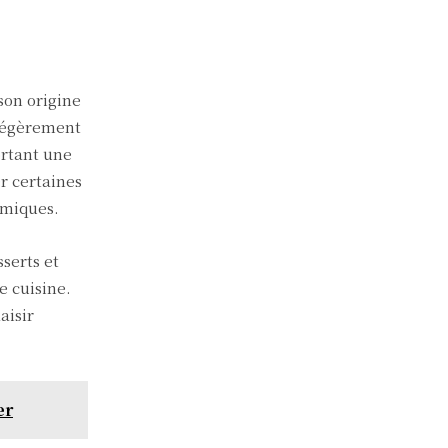
son origine
 légèrement
ortant une
r certaines
omiques.
serts et
e cuisine.
aisir
er