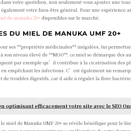
t dans votre quotidien, non seulement vous ajoutez une tou
z également votre bien-être général. Pour une expérience 
iel de manuka 20+
disponibles sur le marché.
ES DU MIEL DE MANUKA UMF 20+
ur ses **propriétés médicinales** inégalées, lui permetta
e à son niveau élevé de **MGO**, ce miel se démarque des au
iquent par exemple qu’il contribue à la cicatrisation des pl
out en empêchant les infections. C’est également un remarq
e troubles digestifs, car il aide à réguler la flore bactéri
en optimisant efficacement votre site avec le SEO On
e, le miel de Manuka UMF 20+ se révèle bénéfique pour le bi
ion, vous pouvez ressentir une amélioration de votre humeu