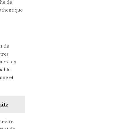
che de
authentique
nt de
tres
aies, en
uable
enne et
site
en-être
r et de