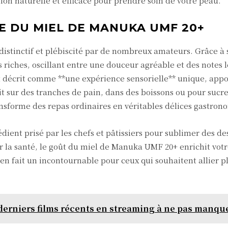
ion naturelle et efficace pour prendre soin de votre peau.
E DU MIEL DE MANUKA UMF 20+
istinctif et plébiscité par de nombreux amateurs. Grâce à 
s riches, oscillant entre une douceur agréable et des notes
nt décrit comme **une expérience sensorielle** unique, app
t sur des tranches de pain, dans des boissons ou pour sucre
nsforme des repas ordinaires en véritables délices gastron
ient prisé par les chefs et pâtissiers pour sublimer des des
ur la santé, le goût du miel de Manuka UMF 20+ enrichit votr
en fait un incontournable pour ceux qui souhaitent allier pl
derniers films récents en streaming à ne pas manqu