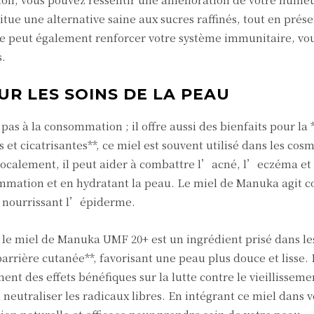
titue une alternative saine aux sucres raffinés, tout en prése
ière peut également renforcer votre système immunitaire, vo
s.
UR LES SOINS DE LA PEAU
as à la consommation ; il offre aussi des bienfaits pour la 
 et cicatrisantes**, ce miel est souvent utilisé dans les cos
localement, il peut aider à combattre l’acné, l’eczéma e
mmation et en hydratant la peau. Le miel de Manuka agit
en nourrissant l’épiderme.
, le miel de Manuka UMF 20+ est un ingrédient prisé dans l
barrière cutanée**, favorisant une peau plus douce et lisse.
nt des effets bénéfiques sur la lutte contre le vieillissem
neutraliser les radicaux libres. En intégrant ce miel dans v