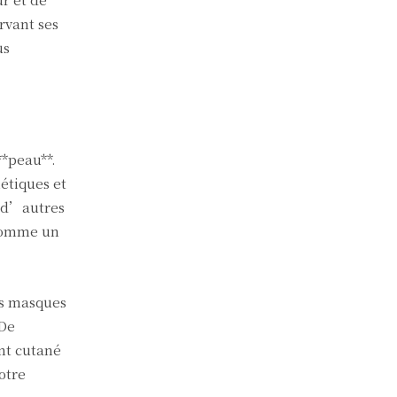
rvant ses
us
**peau**.
métiques et
t d’autres
 comme un
es masques
 De
ent cutané
otre