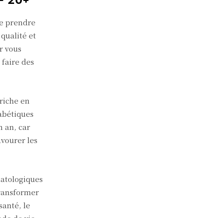
F 20+
de prendre
 qualité et
r vous
 faire des
riche en
abétiques
n an, car
avourer les
matologiques
transformer
santé, le