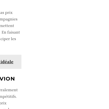
as prix
compagnies
rmettent
 En faisant
ciper les
 idéale
AVION
néralement
mpétitifs.
prix