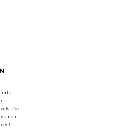
ON
 forte
nt
vols. Par
rablement
ncent