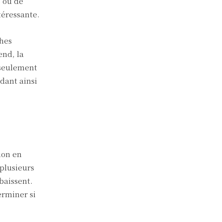
s ou de
téressante.
ches
end, la
 seulement
ndant ainsi
ion en
 plusieurs
 baissent.
erminer si