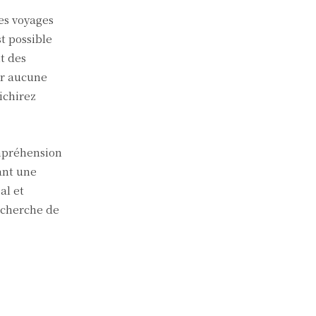
es voyages
t possible
t des
er aucune
ichirez
ompréhension
ant une
al et
recherche de