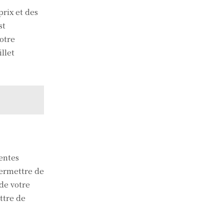
rix et des
st
otre
llet
entes
permettre de
 de votre
ttre de