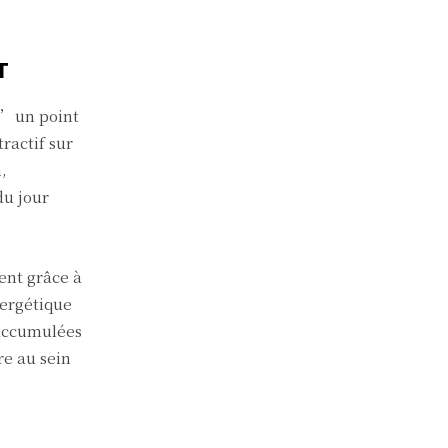
T
d’un point
ractif sur
,
du jour
ent grâce à
nergétique
 accumulées
re au sein