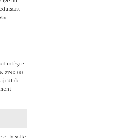
rage ou
réduisant
ous
il intègre
e, avec ses
’ajout de
ement
 et la salle