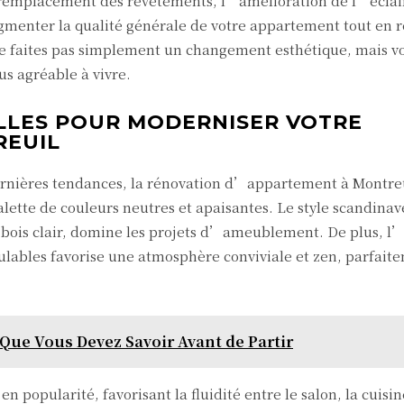
 remplacement des revêtements, l’amélioration de l’éclai
gmenter la qualité générale de votre appartement tout en 
ne faites pas simplement un changement esthétique, mais v
us agréable à vivre.
LLES POUR MODERNISER VOTRE
REUIL
rnières tendances, la rénovation d’appartement à Montreu
lette de couleurs neutres et apaisantes. Le style scandinav
 bois clair, domine les projets d’ameublement. De plus, l
lables favorise une atmosphère conviviale et zen, parfait
 Que Vous Devez Savoir Avant de Partir
n popularité, favorisant la fluidité entre le salon, la cuisine