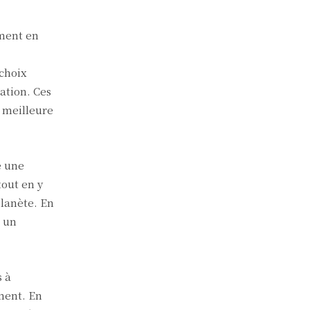
ment en
choix
ation. Ces
 meilleure
e une
out en y
lanète. En
d’un
 à
ment. En