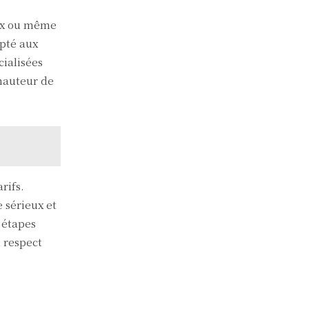
eux ou même
pté aux
cialisées
 hauteur de
rifs.
 sérieux et
 étapes
n respect