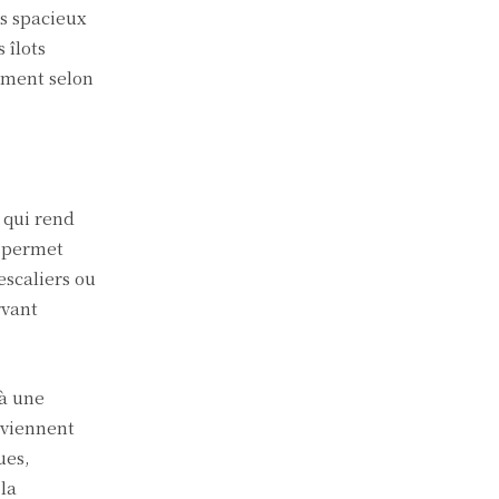
s spacieux
 îlots
ement selon
 qui rend
s permet
scaliers ou
rvant
 à une
eviennent
ues,
 la