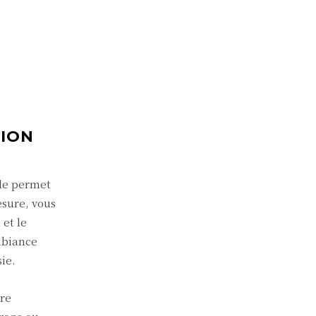
TION
lle permet
esure, vous
et le
mbiance
ie.
tre