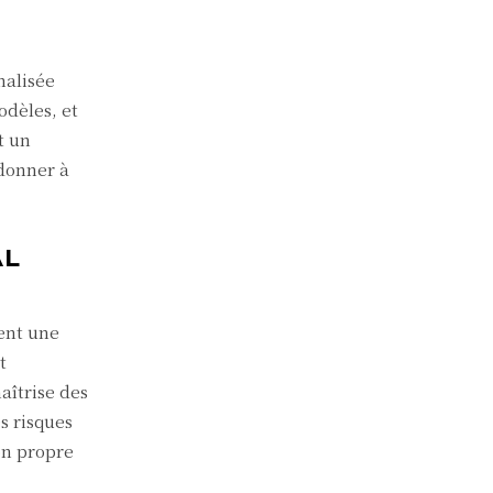
nalisée
odèles, et
t un
edonner à
AL
ent une
t
aîtrise des
s risques
on propre