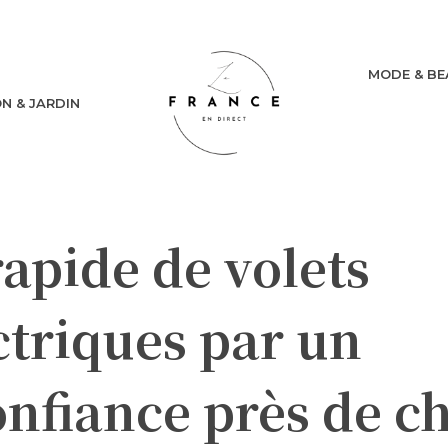
MODE & BE
N & JARDIN
apide de volets
ctriques par un
onfiance près de c