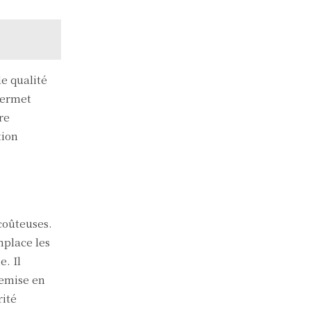
e qualité
permet
re
tion
coûteuses.
mplace les
. Il
remise en
rité