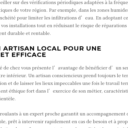
seiller sur des vérifications périodiques adaptées à la fréqu
tiques de votre région. Par exemple, dans les zones humides,
chéité pour limiter les infiltrations d’eau. En adoptant c
 vos installations tout en réduisant le risque de réparation
ent durable et rentable.
N ARTISAN LOCAL POUR UNE
ET EFFICACE
ité de chez vous présente l’avantage de bénéficier d’un se
votre intérieur. Un artisan consciencieux prend toujours le t
on et de laisser les lieux impeccables une fois le travail te
t éthique fort dans l’exercice de son métier, caractérist
ientèle.
ts roulants à un expert proche garantit un accompagnement 
ble, prêt à intervenir rapidement en cas de besoin et à pro