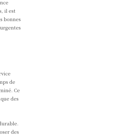
ence
 il est
es bonnes
s urgentes
rvice
emps de
rminé. Ce
ique des
durable.
poser des