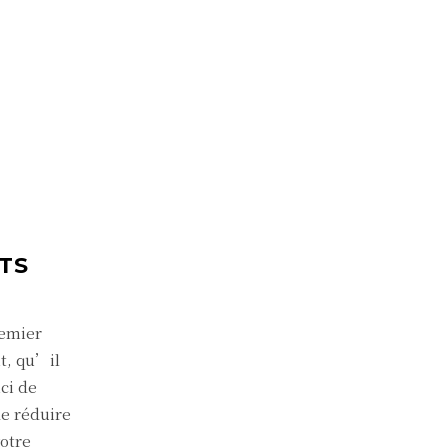
TS
remier
t, qu’il
ci de
de réduire
votre