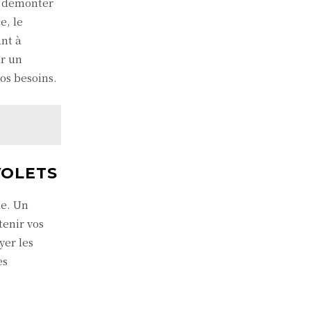
à démonter
e, le
ant à
ar un
os besoins.
VOLETS
me. Un
tenir vos
yer les
es